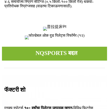
४-६ समायोज्य स्प्रिंग सेटिंग्ज (०.५ किलो-१०० किलो रेंज) थकवा-
प्रतिरोधक स्प्रिंग्जसह (वाढत्या टिकाऊपणासाठी).
NQSPORTS बद्दल
फॅक्टरी शो
एनक्यू स्पोर्ट्स,
१०+ वर्षांचा पिलेट्स उत्पादक म्हणून
,
विविध फिटनेस