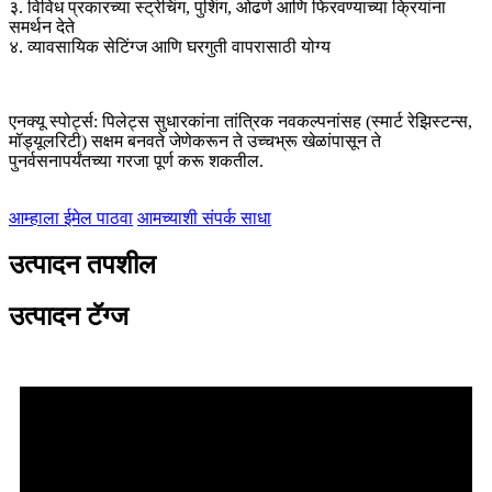
३. विविध प्रकारच्या स्ट्रेचिंग, पुशिंग, ओढणे आणि फिरवण्याच्या क्रियांना
समर्थन देते
४. व्यावसायिक सेटिंग्ज आणि घरगुती वापरासाठी योग्य
एनक्यू स्पोर्ट्स: पिलेट्स सुधारकांना तांत्रिक नवकल्पनांसह (स्मार्ट रेझिस्टन्स,
मॉड्यूलरिटी) सक्षम बनवते जेणेकरून ते उच्चभ्रू खेळांपासून ते
पुनर्वसनापर्यंतच्या गरजा पूर्ण करू शकतील.
आम्हाला ईमेल पाठवा
आमच्याशी संपर्क साधा
उत्पादन तपशील
उत्पादन टॅग्ज