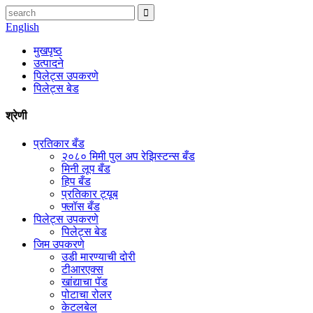
English
मुखपृष्ठ
उत्पादने
पिलेट्स उपकरणे
पिलेट्स बेड
श्रेणी
प्रतिकार बँड
२०८० मिमी पुल अप रेझिस्टन्स बँड
मिनी लूप बँड
हिप बँड
प्रतिकार ट्यूब
फ्लॉस बँड
पिलेट्स उपकरणे
पिलेट्स बेड
जिम उपकरणे
उडी मारण्याची दोरी
टीआरएक्स
खांद्याचा पॅड
पोटाचा रोलर
केटलबेल