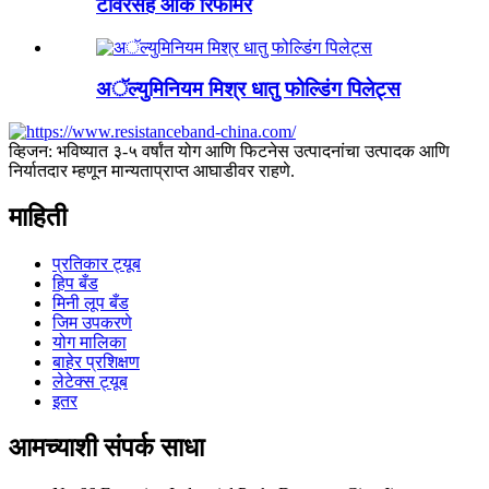
टॉवरसह ओक रिफॉर्मर
अॅल्युमिनियम मिश्र धातु फोल्डिंग पिलेट्स
व्हिजन: भविष्यात ३-५ वर्षांत योग आणि फिटनेस उत्पादनांचा उत्पादक आणि
निर्यातदार म्हणून मान्यताप्राप्त आघाडीवर राहणे.
माहिती
प्रतिकार ट्यूब
हिप बँड
मिनी लूप बँड
जिम उपकरणे
योग मालिका
बाहेर प्रशिक्षण
लेटेक्स ट्यूब
इतर
आमच्याशी संपर्क साधा