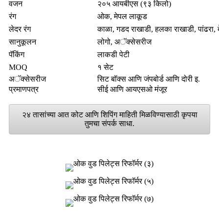
वजन
२०५ आयबीएस (९३ किलो)
रंग
ओक, मेपल लाकूड
लेदर रंग
काळा, गडद राखाडी, हलका राखाडी, पांढरा, बे
सानुकूलन
लोगो, अॅक्सेसरीज
पॅकिंग
लाकडी पेटी
MOQ
१ सेट
अॅक्सेसरीज
सिट बॉक्स आणि जंपबोर्ड आणि दोरी इ.
प्रमाणपत्र
सीई आणि आयएसओ मंजूर
२४ तासांच्या आत कोट आणि शिपिंग माहिती मिळविण्यासाठी कृपया
तुमचा संपर्क साधा.