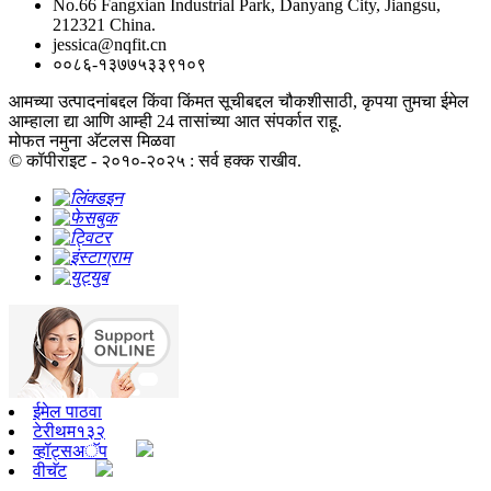
No.66 Fangxian Industrial Park, Danyang City, Jiangsu,
212321 China.
jessica@nqfit.cn
००८६-१३७७५३३९१०९
आमच्या उत्पादनांबद्दल किंवा किंमत सूचीबद्दल चौकशीसाठी, कृपया तुमचा ईमेल
आम्हाला द्या आणि आम्ही 24 तासांच्या आत संपर्कात राहू.
मोफत नमुना अ‍ॅटलस मिळवा
© कॉपीराइट - २०१०-२०२५ : सर्व हक्क राखीव.
ईमेल पाठवा
टेरीथम१३२
व्हॉट्सअॅप
वीचॅट