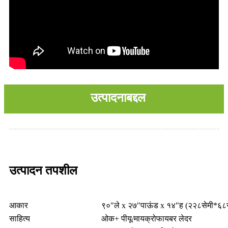
उत्पादनाबद्दल
उत्पादन तपशील
आकार
९०"ले x २७"पाऊंड x १४"ह (२२८सेमी*६८स
साहित्य
ओक+ पीयू/मायक्रोफायबर लेदर