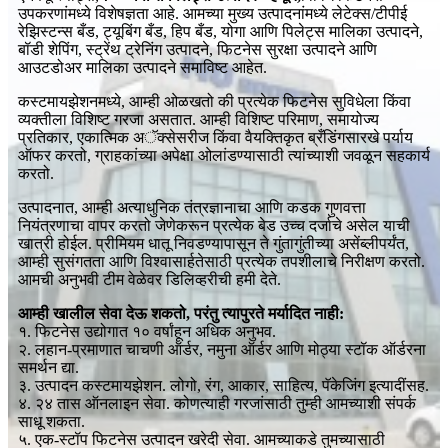
उपकरणांमध्ये विशेषज्ञता आहे. आमच्या मुख्य उत्पादनांमध्ये लेटेक्स/टीपीई
रेझिस्टन्स बँड, ट्यूबिंग बँड, हिप बँड, योगा आणि पिलेट्स मालिका उत्पादने,
बॉडी शेपिंग, स्ट्रेंथ ट्रेनिंग उत्पादने, फिटनेस सुरक्षा उत्पादने आणि
आउटडोअर मालिका उत्पादने समाविष्ट आहेत.
कस्टमायझेशनमध्ये, आम्ही ओळखतो की प्रत्येक फिटनेस सुविधेला किंवा
व्यक्तीला विशिष्ट गरजा असतात. आम्ही विशिष्ट परिमाण, समायोज्य
प्रतिकार, एकात्मिक अॅक्सेसरीज किंवा वैयक्तिकृत ब्रँडिंगसारखे पर्याय
ऑफर करतो, ग्राहकांच्या अपेक्षा ओलांडण्यासाठी त्यांच्याशी जवळून सहकार्य
करतो.
उत्पादनात, आम्ही अत्याधुनिक तंत्रज्ञानाचा आणि कडक गुणवत्ता
नियंत्रणाचा वापर करतो जेणेकरून प्रत्येक बेड उच्च दर्जाचे असेल याची
खात्री होईल. प्रीमियम धातू निवडण्यापासून ते गुंतागुंतीच्या असेंब्लीपर्यंत,
आम्ही सुसंगतता आणि विश्वासार्हतेसाठी प्रत्येक तपशीलाचे निरीक्षण करतो.
आमची अनुभवी टीम वेळेवर डिलिव्हरीची हमी देते.
आम्ही खालील सेवा देऊ शकतो, परंतु त्यापुरते मर्यादित नाही:
१. फिटनेस उद्योगात १० वर्षांहून अधिक अनुभव.
२. लहान-प्रमाणात चाचणी ऑर्डर, नमुना ऑर्डर आणि मोठ्या स्टॉक ऑर्डरना
समर्थन द्या.
३. उत्पादन कस्टमायझेशन. लोगो, रंग, आकार, साहित्य, पॅकेजिंग इत्यादींसह.
४. २४ तास ऑनलाइन सेवा. कोणत्याही गरजांसाठी तुम्ही आमच्याशी संपर्क
साधू शकता.
५. एक-स्टॉप फिटनेस उत्पादन खरेदी सेवा. आमच्याकडे तुमच्यासाठी