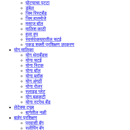
घोट्याचा पट्टा
डंबेल
जिम रिस्टबँड
जिम हातमोजे
मसाज बॉल
मालिश काठी
हुला हुप
स्वयंपाकघरातील चटई
पकड शक्ती प्रशिक्षण उपकरण
योग मालिका
योग थेराबँड्स
योगा चटई
योगा स्टिक
योगा बॉल
योगा ब्लॉक
योग अंगठी
योगा रोलर
स्लाइड प्लेट
योग बळकटी
योगा स्ट्रेथ बँड
लेटेक्स ट्यूब
बागेतील नळी
बाहेर प्रशिक्षण
प्रवासी बॅग
स्लीपिंग बॅग