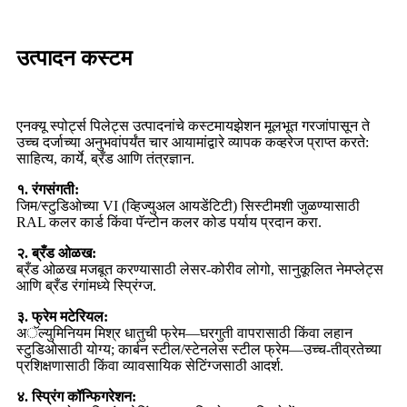
उत्पादन कस्टम
एनक्यू स्पोर्ट्स पिलेट्स उत्पादनांचे कस्टमायझेशन मूलभूत गरजांपासून ते
उच्च दर्जाच्या अनुभवांपर्यंत चार आयामांद्वारे व्यापक कव्हरेज प्राप्त करते:
साहित्य, कार्ये, ब्रँड आणि तंत्रज्ञान.
१. रंगसंगती:
जिम/स्टुडिओच्या VI (व्हिज्युअल आयडेंटिटी) सिस्टीमशी जुळण्यासाठी
RAL कलर कार्ड किंवा पॅन्टोन कलर कोड पर्याय प्रदान करा.
२. ब्रँड ओळख:
ब्रँड ओळख मजबूत करण्यासाठी लेसर-कोरीव लोगो, सानुकूलित नेमप्लेट्स
आणि ब्रँड रंगांमध्ये स्प्रिंग्ज.
३. फ्रेम मटेरियल:
अॅल्युमिनियम मिश्र धातुची फ्रेम—घरगुती वापरासाठी किंवा लहान
स्टुडिओसाठी योग्य; कार्बन स्टील/स्टेनलेस स्टील फ्रेम—उच्च-तीव्रतेच्या
प्रशिक्षणासाठी किंवा व्यावसायिक सेटिंग्जसाठी आदर्श.
४. स्प्रिंग कॉन्फिगरेशन: